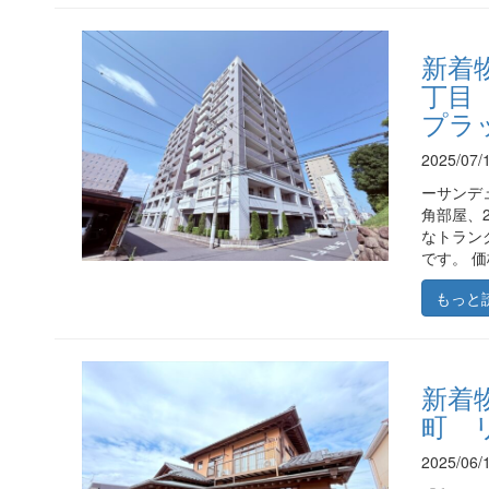
新着
丁目
プラッ
2025/0
ーサンデュ
角部屋、
なトラン
です。 価
もっと
新着
町 
2025/0