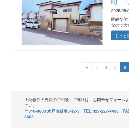
町 
2025/0
閑静な住
なので大
もっと
(current)
(curren
(
«
«
4
5
6
上記物件の売買のご相談・ご連絡は、お問合せフォーム
さい。
〒310-0803 水戸市城南3-12-5 TEL:029-227-4433 FAX
6603