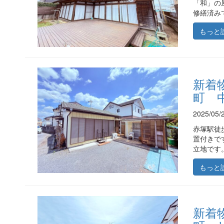
「和」の
修繕済み
もっと
新着
町 
2025/0
赤塚駅徒
置付きで
立地です。
もっと
新着