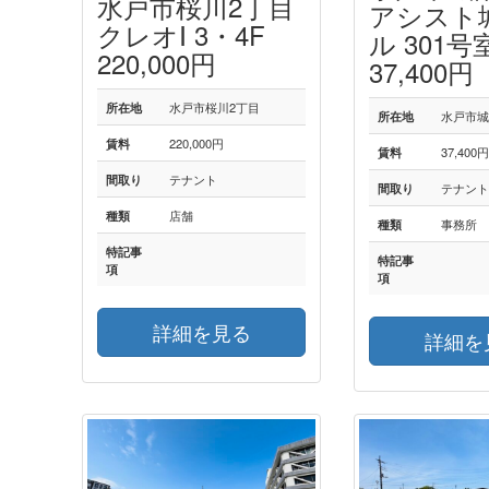
水戸市桜川2丁目
アシスト
クレオⅠ 3・4F
ル 301号
220,000円
37,400円
所在地
水戸市桜川2丁目
所在地
水戸市城
賃料
220,000円
賃料
37,400
間取り
テナント
間取り
テナン
種類
店舗
種類
事務所
特記事
特記事
項
項
詳細を見る
詳細を