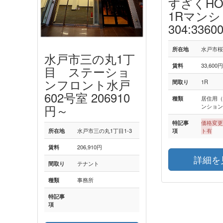
すざくHO
1Rマン
304:336
所在地
水戸市桜
水戸市三の丸1丁
賃料
33,600
目 ステーショ
ンフロント水戸
間取り
1R
602号室 206910
種類
居住用
円～
ンショ
特記事
価格変
項
ト有
所在地
水戸市三の丸1丁目1-3
賃料
206,910円
詳細を
間取り
テナント
種類
事務所
特記事
項