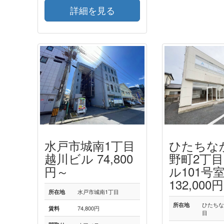
詳細を見る
水戸市城南1丁目
ひたちな
越川ビル 74,800
野町2丁目
円～
ル101号
132,000円
所在地
水戸市城南1丁目
所在地
ひたちな
賃料
74,800円
目