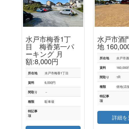
水戸市梅香1丁
水戸市酒門
目 梅香第一パ
地 160,0
ーキング 月
所在地
水戸市
額:8,000円
賃料
160,000
所在地
水戸市梅香1丁目
間取り
1R
賃料
6,000円
種類
借地(店
間取り
－
特記事
項
種類
駐車場
特記事
項
詳細を