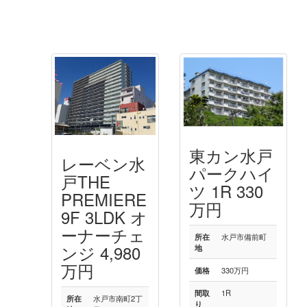
東カン水戸
レーベン水
パークハイ
戸THE
ツ 1R 330
PREMIERE
万円
9F 3LDK オ
ーナーチェ
所在
水戸市備前町
ンジ 4,980
地
万円
価格
330万円
間取
1R
所在
水戸市南町2丁
り