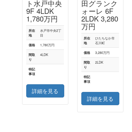
ト水戸中央
田グランク
9F 4LDK
ォーレ 6F
1,780万円
2LDK 3,280
万円
所在
水戸市中央2丁
地
目
所在
ひたちなか市
地
石川町
価格
1,780万円
価格
3,280万円
間取
4LDK
り
間取
2LDK
り
特記
事項
特記
事項
詳細を見る
詳細を見る