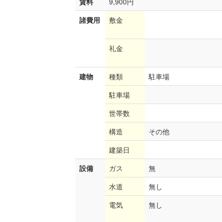
賃料
9,900円
諸費用
敷金
礼金
建物
種類
駐車場
駐車場
世帯数
構造
その他
建築日
設備
ガス
無
水道
無し
電気
無し