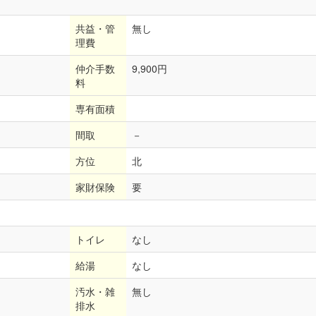
共益・管
無し
理費
仲介手数
9,900円
料
専有面積
間取
－
方位
北
家財保険
要
トイレ
なし
給湯
なし
汚水・雑
無し
排水