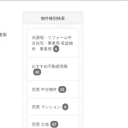
物件種別検索
M 更新
分譲地・リフォーム中
古住宅・事業用 収益物
件 事業用
6
おすすめ不動産情報
42
売買 中古物件
23
売買 マンション
6
売買 土地
67