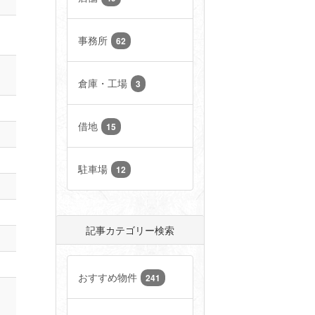
事務所
62
倉庫・工場
3
借地
15
駐車場
12
記事カテゴリー検索
おすすめ物件
241