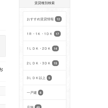
賃貸種別検索
おすすめ賃貸情報
12
1Ｒ・1Ｋ・1ＤＫ
17
1ＬＤＫ・2ＤＫ
14
2ＬＤＫ・3ＤＫ
15
お
3ＬＤＫ以上
5
一戸建
6
店舗
49