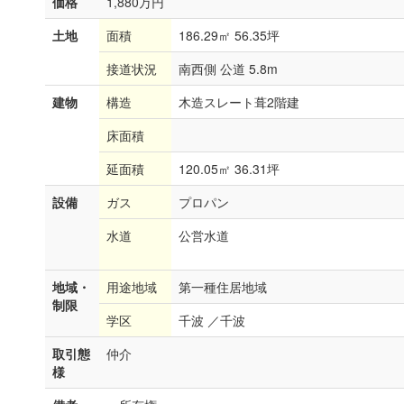
価格
1,880万円
土地
面積
186.29㎡ 56.35坪
接道状況
南西側 公道 5.8m
建物
構造
木造スレート葺2階建
床面積
延面積
120.05㎡ 36.31坪
設備
ガス
プロパン
水道
公営水道
地域・
用途地域
第一種住居地域
制限
学区
千波 ／千波
取引態
仲介
様