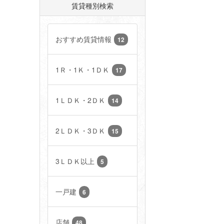
賃貸種別検索
おすすめ賃貸情報
12
1Ｒ・1Ｋ・1ＤＫ
17
1ＬＤＫ・2ＤＫ
14
2ＬＤＫ・3ＤＫ
15
3ＬＤＫ以上
5
一戸建
6
店舗
48