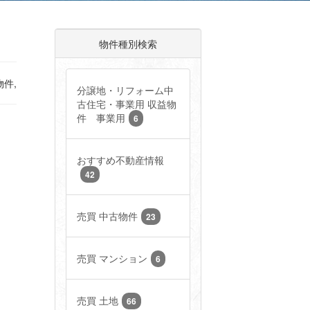
物件種別検索
件,
分譲地・リフォーム中
古住宅・事業用 収益物
件 事業用
6
おすすめ不動産情報
42
売買 中古物件
23
売買 マンション
6
売買 土地
66