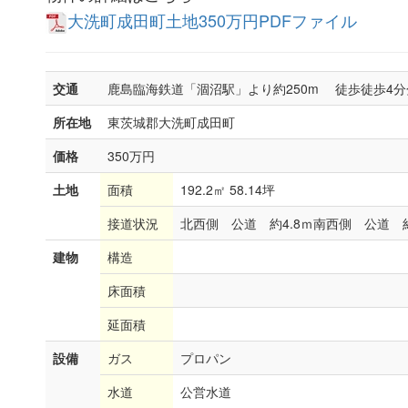
大洗町成田町土地350万円PDFファイル
交通
鹿島臨海鉄道「涸沼駅」より約250m 徒歩徒歩4分
所在地
東茨城郡大洗町成田町
価格
350万円
土地
面積
192.2㎡ 58.14坪
接道状況
北西側 公道 約4.8ｍ南西側 公道 
建物
構造
床面積
延面積
設備
ガス
プロパン
水道
公営水道