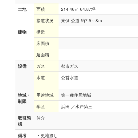
土地
面積
214.46㎡ 64.87坪
接道状況
東側 公道 約7.5～8ｍ
建物
構造
床面積
延面積
設備
ガス
都市ガス
水道
公営水道
地域・
用途地域
第一種住居地域
制限
学区
浜田 ／水戸第三
取引態
仲介
様
備考
・更地渡し