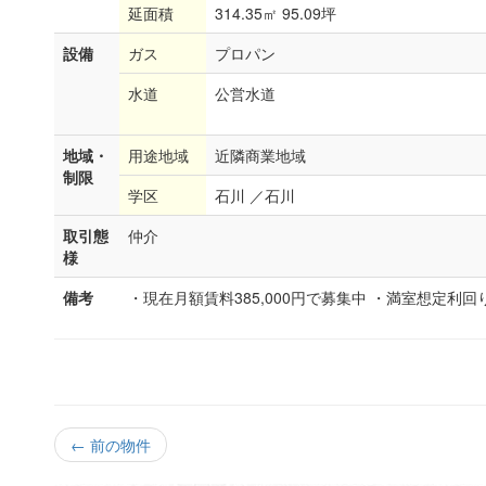
延面積
314.35㎡ 95.09坪
設備
ガス
プロパン
水道
公営水道
地域・
用途地域
近隣商業地域
制限
学区
石川 ／石川
取引態
仲介
様
備考
・現在月額賃料385,000円で募集中 ・満室想定利回
← 前の物件