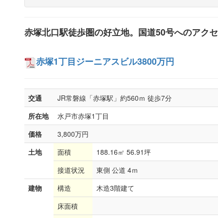
赤塚北口駅徒歩圏の好立地。国道50号へのアク
赤塚1丁目ジーニアスビル3800万円
交通
JR常磐線「赤塚駅」約560ｍ 徒歩7分
所在地
水戸市赤塚1丁目
価格
3,800万円
土地
面積
188.16㎡ 56.91坪
接道状況
東側 公道 4ｍ
建物
構造
木造3階建て
床面積