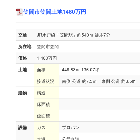
笠間市笠間土地1480万円
交通
JR水戸線「笠間駅」約540ｍ 徒歩7分
所在地
笠間市笠間
価格
1,480万円
土地
面積
449.83㎡ 136.07坪
接道状況
南側 公道 約7.5ｍ 東側 公道 約3.5m
建物
構造
床面積
延面積
設備
ガス
プロパン
水道
公営水道