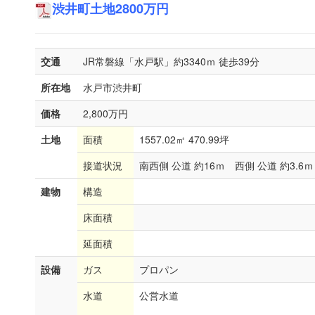
渋井町土地2800万円
交通
JR常磐線「水戸駅」約3340ｍ 徒歩39分
所在地
水戸市渋井町
価格
2,800万円
土地
面積
1557.02㎡ 470.99坪
接道状況
南西側 公道 約16ｍ 西側 公道 約3.6ｍ
建物
構造
床面積
延面積
設備
ガス
プロパン
水道
公営水道